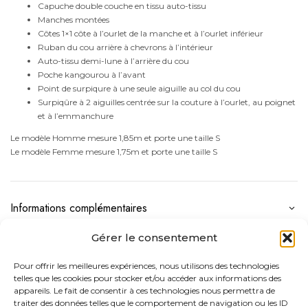
Capuche double couche en tissu auto-tissu
Manches montées
Côtes 1×1 côte à l’ourlet de la manche et à l’ourlet inférieur
Ruban du cou arrière à chevrons à l’intérieur
Auto-tissu demi-lune à l’arrière du cou
Poche kangourou à l’avant
Point de surpiqure à une seule aiguille au col du cou
Surpiqûre à 2 aiguilles centrée sur la couture à l’ourlet, au poignet
et à l’emmanchure
Le modèle Homme mesure 1,85m et porte une taille S
Le modèle Femme mesure 1,75m et porte une taille S
Informations complémentaires
Gérer le consentement
Entretien du produit - Vintage
Pour offrir les meilleures expériences, nous utilisons des technologies
telles que les cookies pour stocker et/ou accéder aux informations des
Caractéristiques Environnementales – Vintage
appareils. Le fait de consentir à ces technologies nous permettra de
traiter des données telles que le comportement de navigation ou les ID