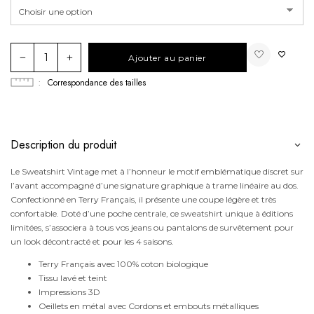
quantité
Ajouter au panier
de
Le
Correspondance des tailles
Sweatshirt
Vintage
Description du produit
Le Sweatshirt Vintage met à l’honneur le motif emblématique discret sur
l’avant accompagné d’une signature graphique à trame linéaire au dos.
Confectionné en Terry Français, il présente une coupe légère et très
confortable. Doté d’une poche centrale, ce sweatshirt unique à éditions
limitées, s’associera à tous vos jeans ou pantalons de survêtement pour
un look décontracté et pour les 4 saisons.
Terry Français avec 100% coton biologique
Tissu lavé et teint
Impressions 3D
Oeillets en métal avec Cordons et embouts métalliques